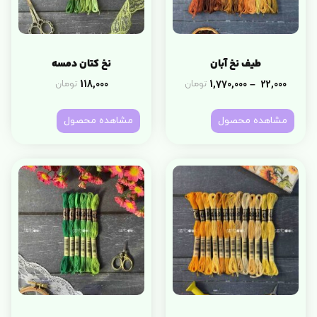
طیف نخ آبان
نخ کتان دمسه
118,000
1,770,000
22,000
تومان
تومان
–
مشاهده محصول
مشاهده محصول