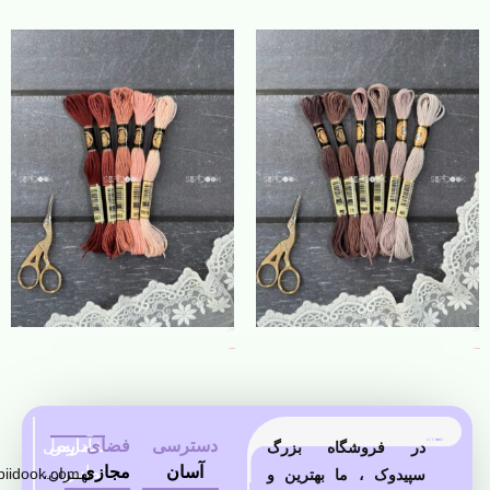
نخ کتان پنگوئن
نخ کتان پنگوئن
26,000
تومان
26,000
تومان
انتخاب گزینه‌ها
انتخاب گزینه‌ها
دسترسی
فضای
شماره
آدرس
ایمیل
در فروشگاه بزرگ
آسان
مجازی
تماس
تهــران،
piidook.com
سپیدوک ، ما بهترین و