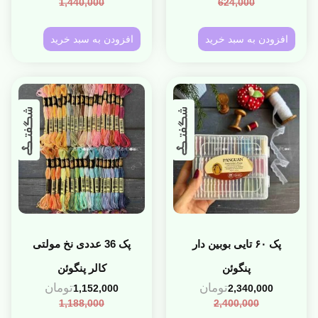
1,440,000
624,000
افزودن به سبد خرید
افزودن به سبد خرید
پک ۶۰ تایی بوبین دار
پک 36 عددی نخ مولتی
پنگوئن
کالر پنگوئن
تومان
تومان
1,152,000
2,340,000
1,188,000
2,400,000