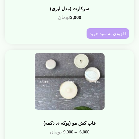
سرکارت (مدل ابری)
تومان
3,000
افزودن به سبد خرید
قاب کش مو (پوکه ی دکمه)
تومان
–
9,000
6,000