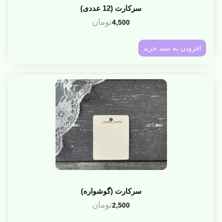
سرکارت (12 عددی)
تومان
4,500
افزودن به سبد خرید
سرکارت (گوشواره)
تومان
2,500