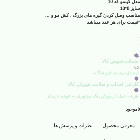
مدل گیسو کد 10
سایز 8*10
مناسب وصل کردن گیره های بزرگ ، کش مو و …
*قیمت برای هر عدد میباشد
افزودن به علاقه مندی ها
افزودن به لیست مقایسه
ضمانت تعویض کالا
ارسال توسط فروشگاه
گارانتی اصالت و سلامت فیزیکی کالا
هزینه حمل در روش پیک موتوری به عهده خریدار
ناموجود
معرفی محصول
نظرات و پرسش ها