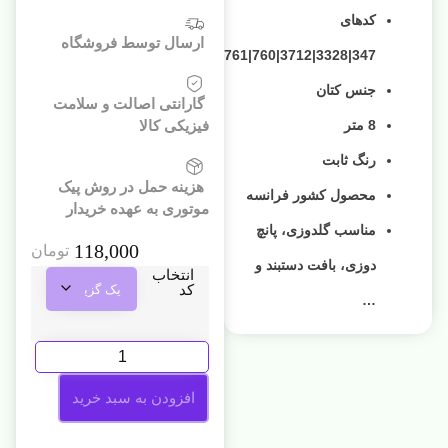
کدهای
ارسال توسط فروشگاه
347|3328|3712|760|761|3713
جنس کتان
گارانتی اصالت و سلامت
8 متر
فیزیکی کالا
رنگ ثابت
هزینه حمل در روش پیک
محصول کشور فرانسه
موتوری به عهده خریدار
مناسب گلدوزی، پانچ
118,000
تومان
دوزی، بافت دستبند و
انتخاب
کد
…
افزودن به سبد خرید