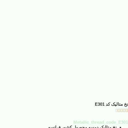
نخ متالیک کد E301





Metallic_thread_code_E301
نخ متالیک دمسه محصول کشور فرانسه