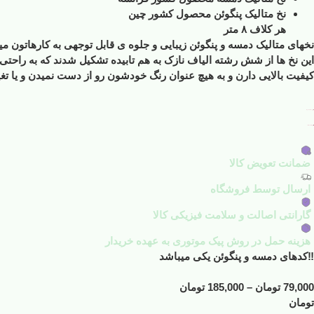
نخ متالیک پنگوئن محصول کشور چین
هر کلاف ۸ متر
نخهای متالیک دمسه و پنگوئن زیبایی و جلوه ی قابل توجهی به کارهاتون می
این نخ ها از شش رشته الیاف نازک به هم تابیده تشکیل شدند که به راحتی از هم جدا میشن و شما با ت
کیفیت بالایی دارن و به هیچ عنوان رنگ خودشون رو از دست نمیدن و یا تغیی
افزودن به علاقه مندی ها
افزودن به لیست مقایسه
ضمانت تعویض کالا
ارسال توسط فروشگاه
گارانتی اصالت و سلامت فیزیکی کالا
هزینه حمل در روش پیک موتوری به عهده خریدار
‼️کدهای دمسه و پنگوئن یکی میباشد
79,000
تومان
–
185,000
تومان
تومان