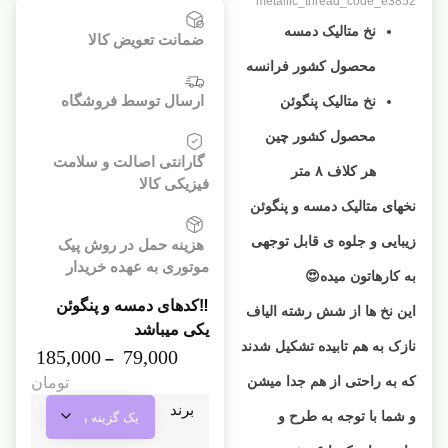
metallic_thread_code_e3852
نخ متالیک دمسه
ضمانت تعویض کالا
محصول کشور فرانسه
ارسال توسط فروشگاه
نخ متالیک پنگوئن
محصول کشور چین
گارانتی اصالت و سلامت
هر کلاف ۸ متر
فیزیکی کالا
نخهای متالیک دمسه و پنگوئن
زیبایی و جلوه ی قابل توجهی
هزینه حمل در روش پیک
موتوری به عهده خریدار
به کارهاتون میده😍
‼️کدهای دمسه و پنگوئن
این نخ ها از شش رشته الیاف
یکی میباشد
نازک به هم تابیده تشکیل شدند
185,000
79,000
–
که به راحتی از هم جدا میشن
تومان
برند
و شما با توجه به طرح و