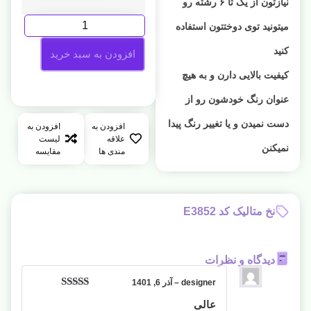
نیازتون از یک تا ۶ رشته رو
میتونید توی دوختتون استفاده
کنید
افزودن به سبد خرید
کیفیت بالایی دارن و به هیچ
عنوان رنگ خودشون رو از
دست نمیدن و یا تغییر رنگ پیدا
افزودن به
افزودن به
علاقه
لیست
نمیکنن
مندی ها
مقایسه
نخ متالیک کد E3852
دیدگاه و نظرات
designer
–
آذر 6, 1401
امتیاز
5
از 5
عالی