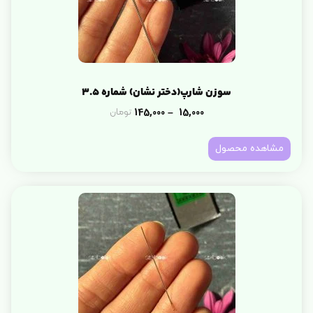
سوزن شارپ(دختر نشان) شماره 3.5
145,000
15,000
تومان
–
مشاهده محصول