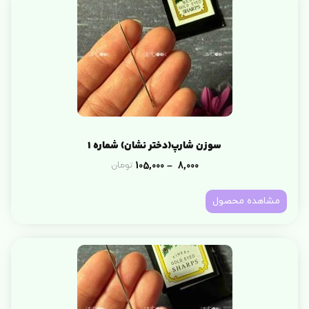
سوزن شارپ(دختر نشان) شماره 1
105,000
8,000
تومان
–
مشاهده محصول