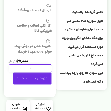





ارسال توسط فروشگاه
جنس گربه ها : پلاستیک
طول سوزن: ۴.۵ سانتی متر
گارانتی اصالت و سلامت
معمولا برای هنرهای دستی و
فیزیکی کالا
برای نگه داشتن الگو روی پارچه
هزینه حمل در روش پیک
مورد استفاده قرار می‌گیرد
موتوری به عهده خریدار
موجب نخ کش شدن لباس
165,000
تومان
نمی‌گردد
این سوزن ها روی پارچه پیداست
افزودن به سبد خرید
و گم نمی شود
افزودن
افزودن
به علاقه
به لیست