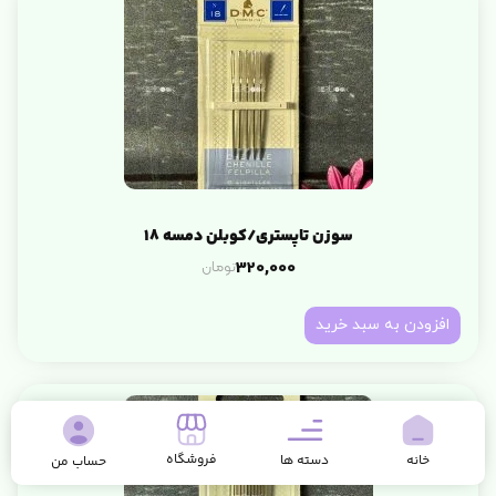
سوزن تاپستری/کوبلن دمسه 18
تومان
320,000
افزودن به سبد خرید
فروشگاه
خانه
دسته ها
حساب من