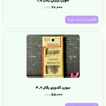
سوزن برزیلی رگال 5_1
تومان
70,000
افزودن به سبد خرید
سوزن گلدوزی رگال 9_3
تومان
55,000