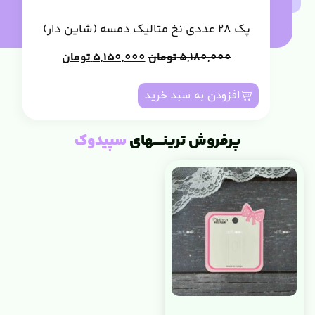
پک 28 عددی نخ متالیک دمسه (شاین دار)
5,180,000
تومان
5,150,000
تومان
افزودن به سبد خرید
پرفروش ترینــــهای
سپیدوک