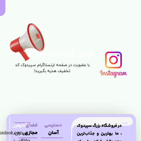
فالو کن تخفیف بگیر!!
با عضویت در صفحه اینستاگرام سپیدوک کد
تخفیف هدیه بگیرید!
دسترسی
فضای
شماره
آدرس
ایمیل
در فروشگاه بزرگ سپیدوک
آسان
مجازی
تماس
تهــران،
piidook.com
، ما بهترین و جذاب‌ترین
4150