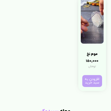
موم نخ
150,000
تومان
افزودن به
سبد خرید