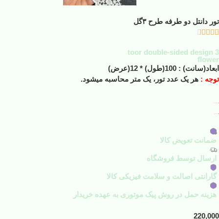
تور دانتل دو طرفه طرح ۳گل





toor double-sided design 3
flower
ابعاد(سانت) : 100(طول) * 12(عرض)
توجه :
هر یک عدد تور، یک متر محاسبه میشود.
افزودن به علاقه مندی ها
افزودن به لیست مقایسه
ضمانت تعویض کالا
ارسال توسط فروشگاه
گارانتی اصالت و سلامت فیزیکی کالا
هزینه حمل در روش پیک موتوری به عهده خریدار
220,000