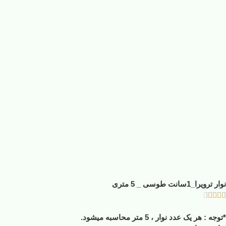
نوار ترویرا_1سانت طوسی _ 5 متری





*توجه : هر یک عدد نوار ، 5 متر محاسبه میشود.