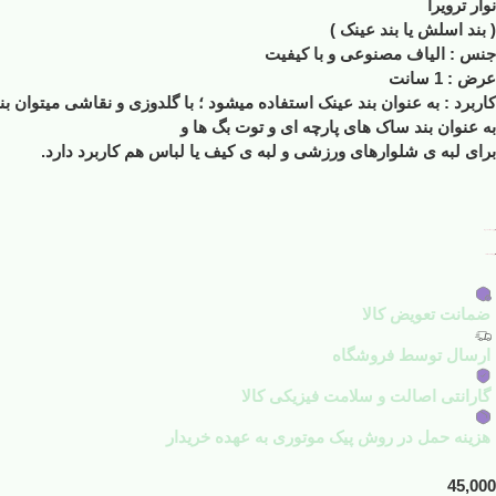
نوار ترویرا
( بند اسلش یا بند عینک )
جنس : الیاف مصنوعی و با کیفیت
عرض : 1 سانت
کاربرد : به عنوان بند عینک استفاده میشود ؛ با گلدوزی و نقاشی میتوان 
به عنوان بند ساک های پارچه ای و توت بگ ها و
برای لبه ی شلوارهای ورزشی و لبه ی کیف یا لباس هم کاربرد دارد.
افزودن به علاقه مندی ها
افزودن به لیست مقایسه
ضمانت تعویض کالا
ارسال توسط فروشگاه
گارانتی اصالت و سلامت فیزیکی کالا
هزینه حمل در روش پیک موتوری به عهده خریدار
45,000