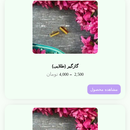
گازگیر (طلایی)
تومان
–
4,000
2,500
مشاهده محصول