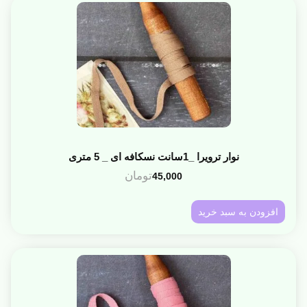
نوار ترویرا _1سانت نسکافه ای _ 5 متری
تومان
45,000
افزودن به سبد خرید