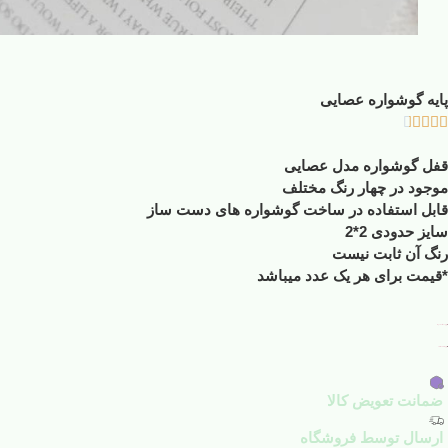
پایه گوشواره عصایی





قفل گوشواره مدل عصایی
موجود در چهار رنگ مختلف
قابل استفاده در ساخت گوشواره های دست ساز
سایز حدودی 2*2
رنگ آن ثابت نیست
*قیمت برای هر یک عدد میباشد
افزودن به علاقه مندی ها
افزودن به لیست مقایسه
ضمانت تعویض کالا
ارسال توسط فروشگاه