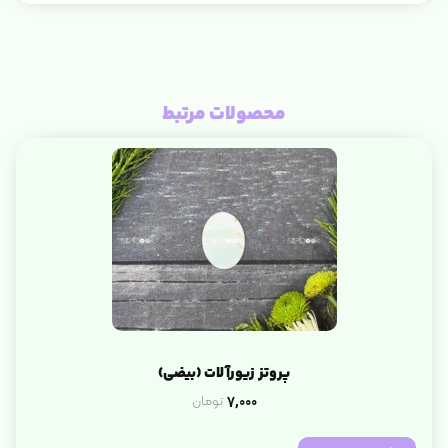
محصولات مرتبط
پروتز زیورآلات (بیضی)
7,000
تومان