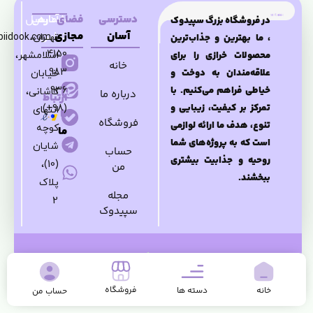
دسترسی
فضای
شماره
آدرس
ایمیل
در فروشگاه بزرگ سپیدوک
آسان
مجازی
تماس
تهــران،
piidook.com
، ما بهترین و جذاب‌ترین
4150
محصولات خرازی را برای
اسلامشهر،
خانه
983
علاقه‌مندان به دوخت و
خیابان
خیاطی فراهم می‌کنیم. با
936
کاشانی،
درباره ما
ارتباط
تمرکز بر کیفیت، زیبایی و
(98+)
انتهای
با
فروشگاه
تنوع، هدف ما ارائه لوازمی
کوچه
ما
است که به پروژه‌های شما
شایان
حساب
روحیه و جذابیت بیشتری
(10)،
من
ببخشند.
پلاک
مجله
2
سپیدوک
” تمامی حقوق مادی و معنوی برای
فروشگاه خرازی سپیدوک
محفوظ میباشد “
فروشگاه
خانه
دسته ها
حساب من