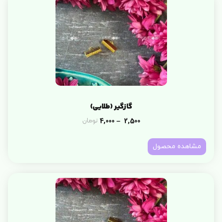
گازگیر (طلایی)
4,000
2,500
تومان
–
مشاهده محصول