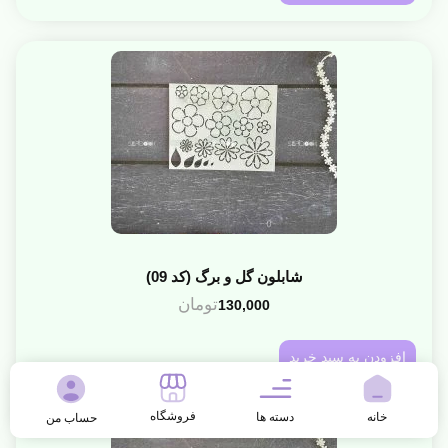
شابلون گل و برگ (کد 09)
تومان
130,000
افزودن به سبد خرید
فروشگاه
خانه
دسته ها
حساب من