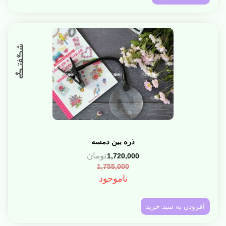
ذره بین دمسه
تومان
1,720,000
1,755,000
ناموجود
افزودن به سبد خرید