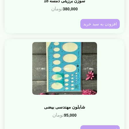
سوزن برزیلی دمسه 18
تومان
380,000
افزودن به سبد خرید
شابلون مهندسی بیضی
تومان
95,000